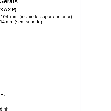
 Gerais
x A x P)
4 mm (incluindo suporte inferior)
04 mm (sem suporte)
0Hz
té 4h