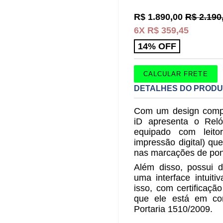
Preço
R$ 1.890,00
R$ 2.190
normal
6X R$ 359,45
14% OFF
CALCULAR FRETE
DETALHES DO PROD
Com um design compac
iD apresenta o Rel
equipado com leitor
impressão digital) qu
nas marcações de pon
Além disso, possui d
uma interface intuit
isso, com certificaçã
que ele está em co
Portaria 1510/2009.