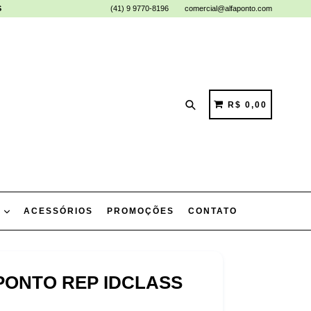
S
(41) 9 9770-8196
comercial@alfaponto.com
Pesquisar
CARRINHO
CARRINHO
R$ 0,00
L
ACESSÓRIOS
PROMOÇÕES
CONTATO
PONTO REP IDCLASS