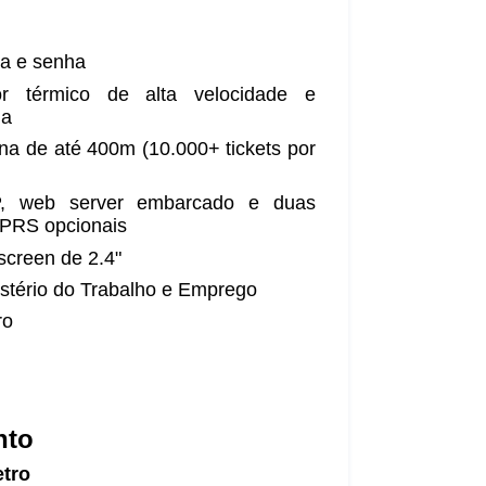
ica e senha
r térmico de alta velocidade e
na
na de até 400m (10.000+ tickets por
P, web server embarcado e duas
GPRS opcionais
screen de 2.4"
stério do Trabalho e Emprego
ro
nto
etro