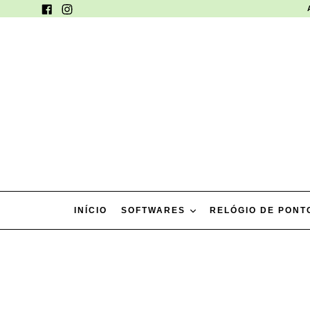
Pular
Facebook
Instagram
para
o
conteúdo
INÍCIO
SOFTWARES
RELÓGIO DE PON