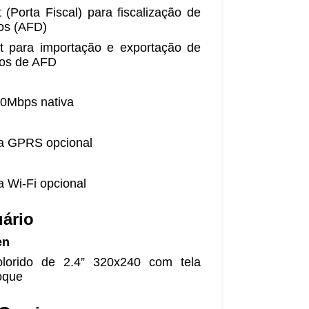
(Porta Fiscal) para fiscalização de
os (AFD)
t para importação e exportação de
tos de AFD
00Mbps nativa
a GPRS opcional
 Wi-Fi opcional
uário
en
lorido de 2.4” 320x240 com tela
toque