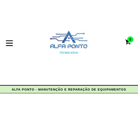
Pular
para
o
conteúdo
0
C
C
expandir/colapsar
ALFA PONTO - MANUTENÇÃO E REPARAÇÃO DE EQUIPAMENTOS