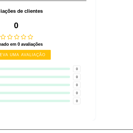
iações de clientes
0
ado em 0 avaliações
EVA UMA AVALIAÇÃO
0
0
0
0
0