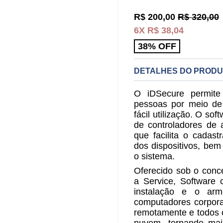
Preço
R$ 200,00
R$ 320,00
normal
6X R$ 38,04
38% OFF
DETALHES DO PROD
O iDSecure permite
pessoas por meio de
fácil utilização. O so
de controladores de 
que facilita o cadas
dos dispositivos, be
o sistema.
Oferecido sob o conc
a Service, Software
instalação e o ar
computadores corpora
remotamente e todos 