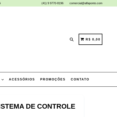
S
(41) 9 9770-8196
comercial@alfaponto.com
Pesquisar
CARRINHO
CARRINHO
R$ 0,00
L
ACESSÓRIOS
PROMOÇÕES
CONTATO
SISTEMA DE CONTROLE