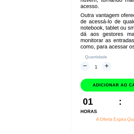
nuvem, tornando mais
acesso.
Outra vantagem oferec
de acessá-lo de qual
notebook, tablet ou sm
dá aos gestores ma
monitorar as entrada
como, para acessar o
Quantidade
ADICIONAR AO C
01
:
HORAS
A Oferta Expira Qu