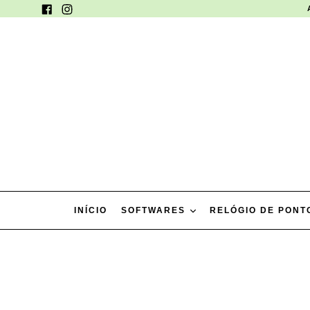
Pular
Facebook
Instagram
para
o
conteúdo
INÍCIO
SOFTWARES
RELÓGIO DE PON